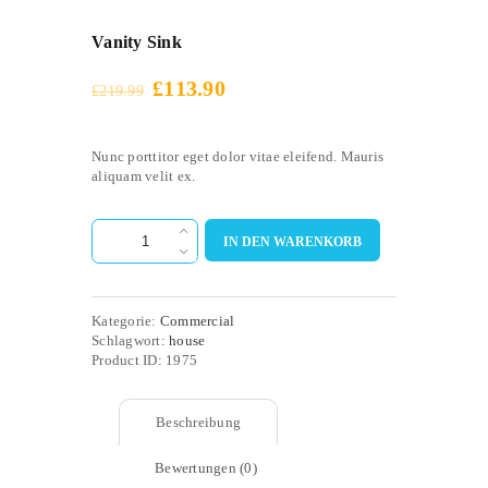
Vanity Sink
£
113.90
£
219.99
Nunc porttitor eget dolor vitae eleifend. Mauris
aliquam velit ex.
Vanity
Sink
IN DEN WARENKORB
Menge
Kategorie:
Commercial
Schlagwort:
house
Product ID:
1975
Beschreibung
Bewertungen (0)