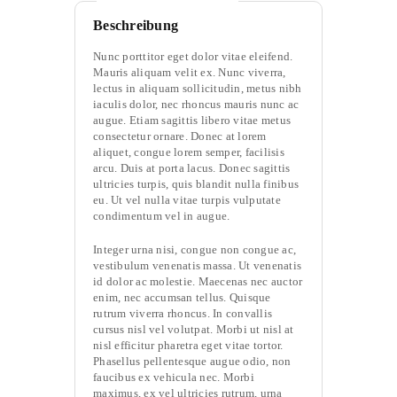
Beschreibung
Nunc porttitor eget dolor vitae eleifend.
Mauris aliquam velit ex. Nunc viverra,
lectus in aliquam sollicitudin, metus nibh
iaculis dolor, nec rhoncus mauris nunc ac
augue. Etiam sagittis libero vitae metus
consectetur ornare. Donec at lorem
aliquet, congue lorem semper, facilisis
arcu. Duis at porta lacus. Donec sagittis
ultricies turpis, quis blandit nulla finibus
eu. Ut vel nulla vitae turpis vulputate
condimentum vel in augue.
Integer urna nisi, congue non congue ac,
vestibulum venenatis massa. Ut venenatis
id dolor ac molestie. Maecenas nec auctor
enim, nec accumsan tellus. Quisque
rutrum viverra rhoncus. In convallis
cursus nisl vel volutpat. Morbi ut nisl at
nisl efficitur pharetra eget vitae tortor.
Phasellus pellentesque augue odio, non
faucibus ex vehicula nec. Morbi
maximus, ex vel ultricies rutrum, urna